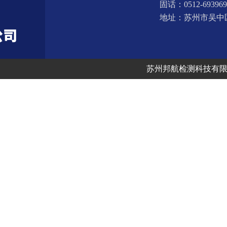
固话：0512-693969
地址：苏州市吴中
联系方式：
苏州邦航检测科技有
联系人：张小姐
手机：1318261600
邮箱：athena@bhjcc