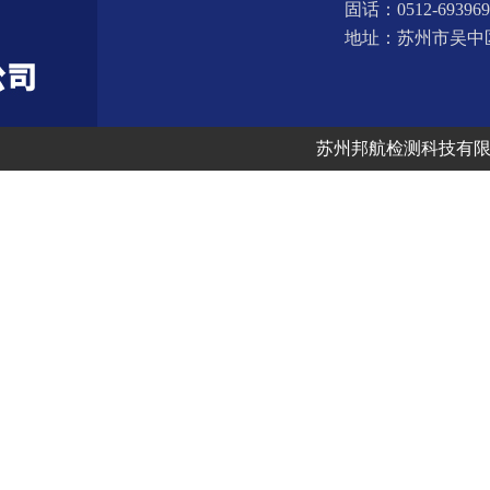
固话：0512-693969
地址：苏州市吴中
联系方式：
苏州邦航检测科技有
联系人：张小姐
手机：1318261600
邮箱：athena@bhjcc