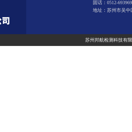
固话：0512-693969
地址：苏州市吴中
联系方式：
苏州邦航检测科技有
联系人：张小姐
手机：1318261600
邮箱：athena@bhjcc